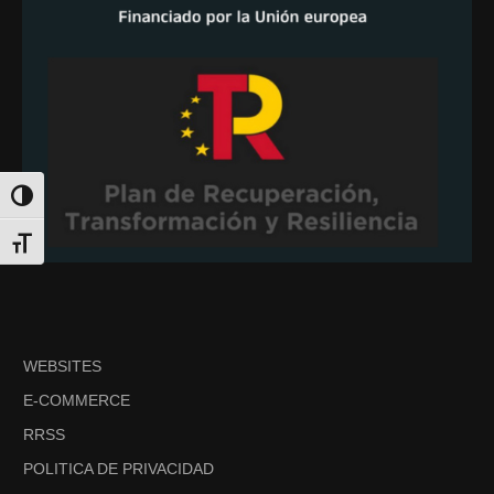
Alternar alto contraste
Alternar tamaño de letra
WEBSITES
E-COMMERCE
RRSS
POLITICA DE PRIVACIDAD