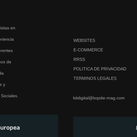
stas en
riencia
WEBSITES
E-COMMERCE
erentes
RRSS
mos de
POLITICA DE PRIVACIDAD
da
TERMINOS LEGALES
e y
 Sociales.
kitdigital@lxqsite-mag.com