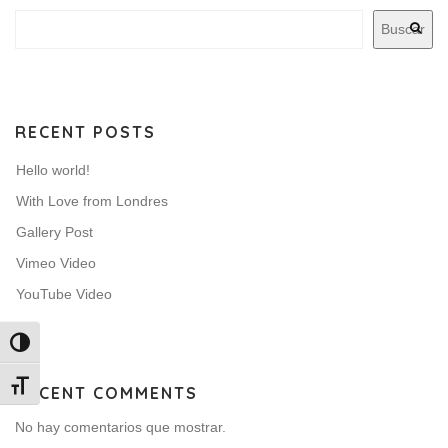
Buscar
RECENT POSTS
Hello world!
With Love from Londres
Gallery Post
Vimeo Video
YouTube Video
Alternar alto contraste
Alternar tamaño de letra
RECENT COMMENTS
No hay comentarios que mostrar.