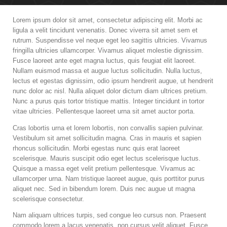
Lorem ipsum dolor sit amet, consectetur adipiscing elit. Morbi ac
ligula a velit tincidunt venenatis. Donec viverra sit amet sem et
rutrum. Suspendisse vel neque eget leo sagittis ultricies.
Vivamus
fringilla ultricies ullamcorper. Vivamus aliquet molestie dignissim.
Fusce laoreet ante eget magna luctus, quis feugiat elit laoreet.
Nullam euismod massa et augue luctus sollicitudin. Nulla luctus,
lectus et egestas dignissim, odio ipsum hendrerit augue, ut hendrerit
nunc dolor ac nisl. Nulla aliquet dolor dictum diam ultrices pretium.
Nunc a purus quis tortor tristique mattis. Integer tincidunt in tortor
vitae ultricies. Pellentesque laoreet urna sit amet auctor porta.
Cras lobortis urna et lorem lobortis, non convallis sapien pulvinar.
Vestibulum sit amet sollicitudin magna. Cras in mauris et sapien
rhoncus sollicitudin. Morbi egestas nunc quis erat laoreet
scelerisque. Mauris suscipit odio eget lectus scelerisque luctus.
Quisque a massa eget velit pretium pellentesque. Vivamus ac
ullamcorper urna. Nam tristique laoreet augue, quis porttitor purus
aliquet nec. Sed in bibendum lorem. Duis nec augue ut magna
scelerisque consectetur.
Nam aliquam ultrices turpis, sed congue leo cursus non. Praesent
commodo lorem a lacus venenatis, non cursus velit aliquet. Fusce