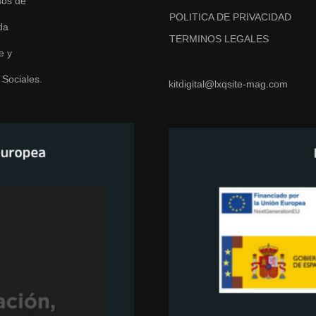
mos de
POLITICA DE PRIVACIDAD
da
TERMINOS LEGALES
e y
 Sociales.
kitdigital@lxqsite-mag.com