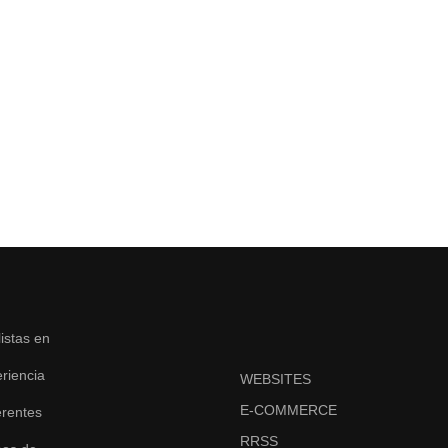
stas en
riencia
WEBSITES
E-COMMERCE
erentes
RRSS