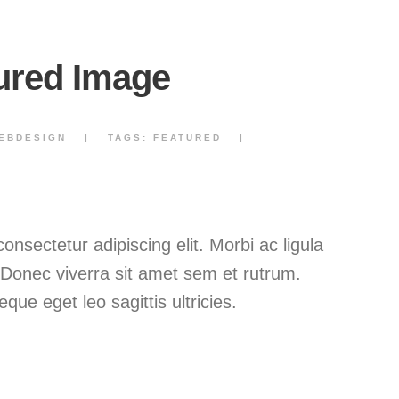
ured Image
EBDESIGN
|
TAGS:
FEATURED
|
nsectetur adipiscing elit. Morbi ac ligula
. Donec viverra sit amet sem et rutrum.
que eget leo sagittis ultricies.