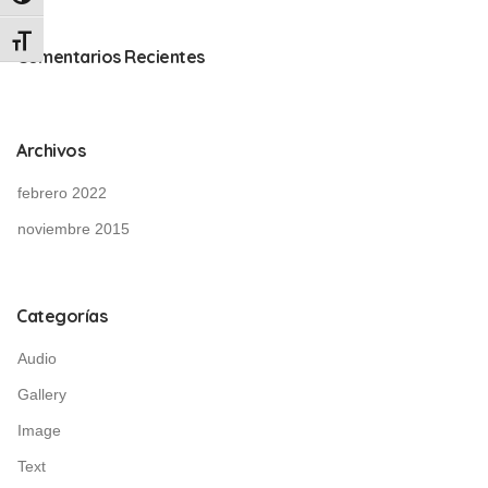
Alternar tamaño de letra
Comentarios Recientes
Archivos
febrero 2022
noviembre 2015
Categorías
Audio
Gallery
Image
Text