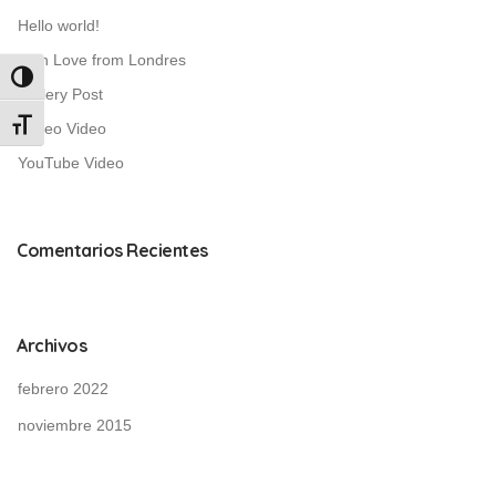
Hello world!
With Love from Londres
Alternar alto contraste
Gallery Post
Alternar tamaño de letra
Vimeo Video
YouTube Video
Comentarios Recientes
Archivos
febrero 2022
noviembre 2015