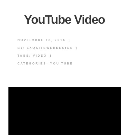
YouTube Video
NOVIEMBRE 18, 2015
|
BY:
LXQSITEWEBDESIGN
|
TAGS:
VIDEO
|
CATEGORIES:
YOU TUBE